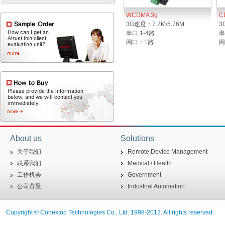
WCDMA 3g
C
3G速度：7.2M/5.76M
3
串口:1-4路
串
网口：1路
网
About us
Solutions
关于我们
Remote Device Management
联系我们
Medical / Health
工作机会
Government
公司背景
Industrial Automation
Copyright © Conextop Technologies Co., Ltd. 1998-2012. All rights reserved.